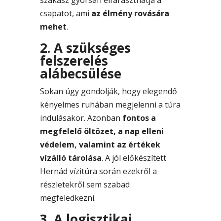
szakasz gyorsan elfáraszthatja a
csapatot, ami
az élmény rovására
mehet
.
2. A szükséges
felszerelés
alábecsülése
Sokan úgy gondolják, hogy elegendő
kényelmes ruhában megjelenni a túra
indulásakor. Azonban
fontos a
megfelelő öltözet, a nap elleni
védelem, valamint az értékek
vízálló tárolása
. A jól előkészített
Hernád vízitúra során ezekről a
részletekről sem szabad
megfeledkezni.
3. A logisztikai