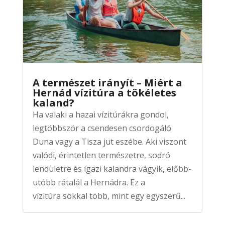
A természet irányít – Miért a
Hernád vízitúra a tökéletes
kaland?
Ha valaki a hazai vízitúrákra gondol,
legtöbbször a csendesen csordogáló
Duna vagy a Tisza jut eszébe. Aki viszont
valódi, érintetlen természetre, sodró
lendületre és igazi kalandra vágyik, előbb-
utóbb rátalál a Hernádra. Ez a
vízitúra sokkal több, mint egy egyszerű...