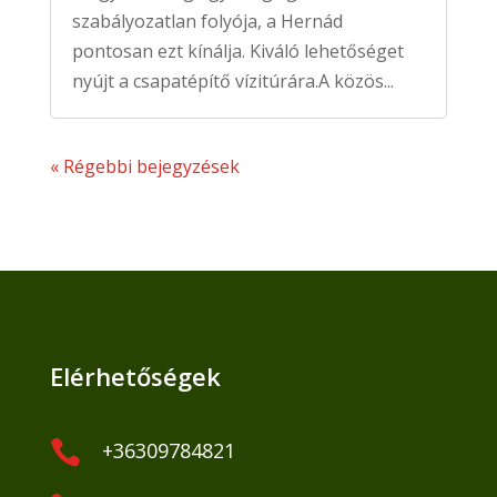
szabályozatlan folyója, a Hernád
pontosan ezt kínálja. Kiváló lehetőséget
nyújt a csapatépítő vízitúrára.A közös...
« Régebbi bejegyzések
Elérhetőségek

+36309784821