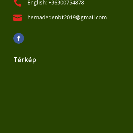

English: +36300754878

hernadedenbt2019@gmail.com
Térkép