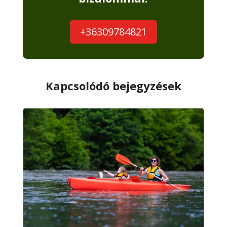
+36309784821
Kapcsolódó bejegyzések