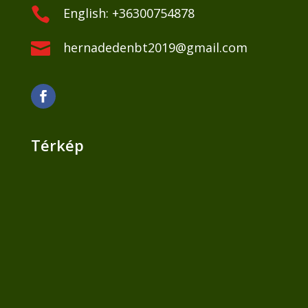

English: +36300754878

hernadedenbt2019@gmail.com
Térkép