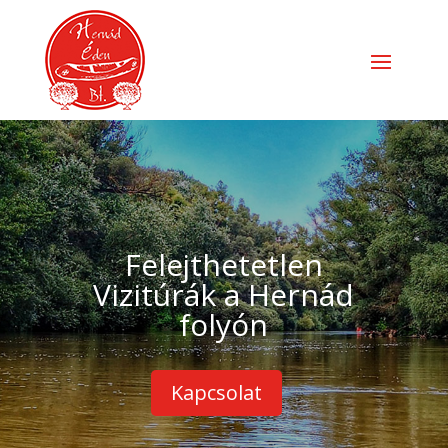
Felejthetetlen
Vizitúrák a Hernád
folyón
Kapcsolat