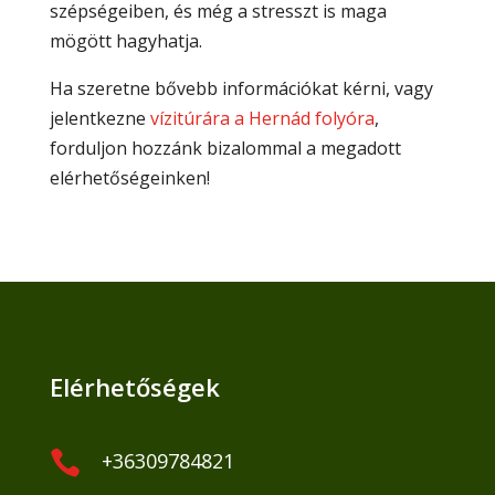
szépségeiben, és még a stresszt is maga
mögött hagyhatja.
Ha szeretne bővebb információkat kérni, vagy
jelentkezne
vízitúrára a Hernád folyóra
,
forduljon hozzánk bizalommal a megadott
elérhetőségeinken!
Elérhetőségek

+36309784821