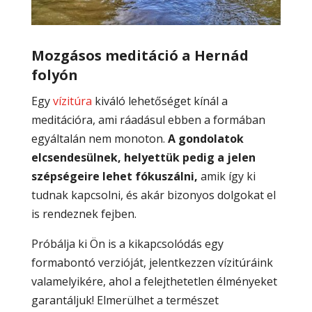
Mozgásos meditáció a Hernád
folyón
Egy
vízitúra
kiváló lehetőséget kínál a
meditációra, ami ráadásul ebben a formában
egyáltalán nem monoton.
A gondolatok
elcsendesülnek, helyettük pedig a jelen
szépségeire lehet fókuszálni,
amik így ki
tudnak kapcsolni, és akár bizonyos dolgokat el
is rendeznek fejben.
Próbálja ki Ön is a kikapcsolódás egy
formabontó verzióját, jelentkezzen vízitúráink
valamelyikére, ahol a felejthetetlen élményeket
garantáljuk! Elmerülhet a természet